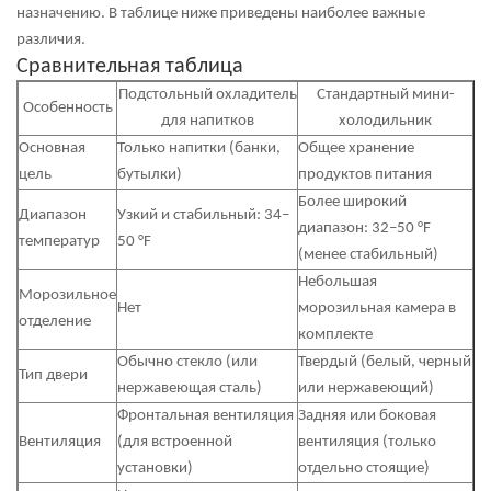
назначению. В таблице ниже приведены наиболее важные
различия.
Сравнительная таблица
Подстольный охладитель
Стандартный мини-
Особенность
для напитков
холодильник
Основная
Только напитки (банки,
Общее хранение
цель
бутылки)
продуктов питания
Более широкий
Диапазон
Узкий и стабильный: 34–
диапазон: 32–50 °F
температур
50 °F
(менее стабильный)
Небольшая
Морозильное
Нет
морозильная камера в
отделение
комплекте
Обычно стекло (или
Твердый (белый, черный
Тип двери
нержавеющая сталь)
или нержавеющий)
Фронтальная вентиляция
Задняя или боковая
Вентиляция
(для встроенной
вентиляция (только
установки)
отдельно стоящие)