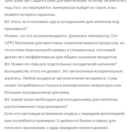
пространство сзади и сбоку для вентиляции. Если вы засунете его
под стол, он перегреется, компрессор выйдет из строя, и вы
можете потерять гарантию.
В2: Могу ли я положить еду в холодильник для напитков под
прилавком?
Можно, но это не рекомендуется. Диапазон температур (34–
50°F) безопасен для некоторых скоропортящихся продуктов, но
отсутствие морозильной камеры и специальных стеллажей
делает его неэффективным для общего хранения продуктов.
В3: Нужен ли слив для подстольных охладителей напитков?
Большинство этого не делают. Это автономные испарительные
агрегаты. Любой конденсат автоматически испаряется. Слив
может потребоваться только в коммерческих кегераторах или
больших холодильниках для вина.
В4: Какой зазор необходим для холодильника для напитков,
расположенного под прилавком?
Если это настоящая встроенная модель с передней вентиляцией,
вам потребуется примерно ⅛ дюйма по бокам и сверху для
плотного прилегания, а удар передним носком должен