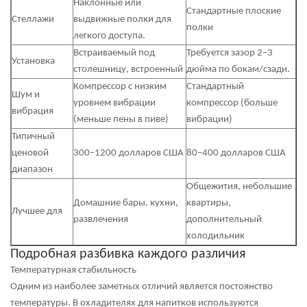
Наклонные или
Стандартные плоские
Стеллажи
выдвижные полки для
полки
легкого доступа.
Встраиваемый под
Требуется зазор 2–3
Установка
столешницу, встроенный
дюйма по бокам/сзади.
Компрессор с низким
Стандартный
Шум и
уровнем вибрации
компрессор (больше
вибрация
(меньше пены в пиве)
вибрации)
Типичный
ценовой
300–1200 долларов США
80–400 долларов США
диапазон
Общежития, небольшие
Домашние бары, кухни,
квартиры,
Лучшее для
развлечения
дополнительный
холодильник
Подробная разбивка каждого различия
Температурная стабильность
Одним из наиболее заметных отличий является постоянство
температуры. В охладителях для напитков используются