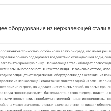
ее оборудование из нержавеющей стали в
ррозионной стойкостью, особенно во влажной среде, что имеет реш
удование обычно подвергается воздействию охлаждающей воды, соле
и загрязнять хранимую пищу. Нержавеющая сталь обладает превосхо
я тем самым безопасность и качество пищи. Независимо от того, исп
ходимо защищать от загрязнения, оборудование для охлаждения из 
дование из нержавеющей стали
также является одной из важных прич
няет прилипку грязи, но и делает чистку очень легкой. Во время хран
ая среда склонна разводить бактерии, что, в свою очередь, влияет н
товыми продуктами, а проблемы с гигиеной нельзя игнорировать. По
ерий, она может значительно снизить риск загрязнения пищи и обеспеч
температурной сопротивлением, что имеет решающее значение для о