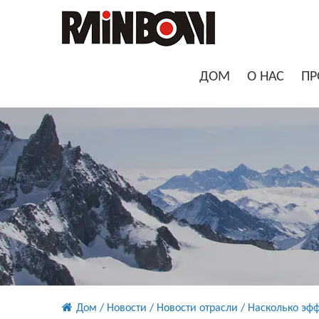
ДОМ
О НАС
ПР
Дом
/
Новости
/
Новости отрасли
/
Насколько эф