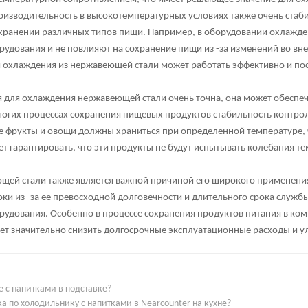
роизводительность в высокотемпературных условиях также очень стаб
ранении различных типов пищи. Например, в оборудовании охлажде
рудования и не повлияют на сохранение пищи из -за изменений во вн
охлаждения из нержавеющей стали может работать эффективно и пост
 для охлаждения нержавеющей стали очень точна, она может обеспе
огих процессах сохранения пищевых продуктов стабильность контрол
 фрукты и овощи должны храниться при определенной температуре, 
 гарантировать, что эти продукты не будут испытывать колебания т
щей стали также является важной причиной его широкого применени
и из -за ее превосходной долговечности и длительного срока службы
орудования. Особенно в процессе сохранения продуктов питания в 
т значительно снизить долгосрочные эксплуатационные расходы и у
 с напитками в подставке?
 по холодильнику с напитками в Nearcounter на кухне?